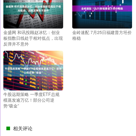
金盛网 和讯投顾赵冰忆：创业
金岭速配 7月25日福建普方坯价
板指数日线处于相对低点，出现
格稳
反弹并不意外
牛股远期策略 一季度ETF总规
模蒸发逾万亿！部分公司逆
势“吸金”
相关评论