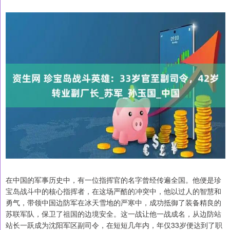
在中国的军事历史中，有一位指挥官的名字曾经传遍全国。他便是珍
宝岛战斗中的核心指挥者，在这场严酷的冲突中，他以过人的智慧和
勇气，带领中国边防军在冰天雪地的严寒中，成功抵御了装备精良的
苏联军队，保卫了祖国的边境安全。这一战让他一战成名，从边防站
站长一跃成为沈阳军区副司令，在短短几年内，年仅33岁便达到了职