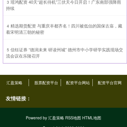
​瑶鸿配资 40天“超长待机”三伏天今日开启！广东南部强降雨
3
持续
​精选期货配资 与重庆丰都齐名！四川被低估的国保古庙，藏
4
着宋明清三朝的秘密
​信钰证券 “德润未来 研读州城” 德州市中小学研学实践现场交
5
流会议在乐陵召开
汇盈策略
股票配资平台
配资平台网站
配资平台官网
友情链接：
Powered by
汇盈策略
RSS地图
HTML地图