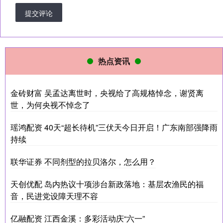
提交评论
热点资讯
金砖财富 吴孟达离世时，央视给了高规格悼念，谢贤离
世，为何央视不悼念了
瑶鸿配资 40天“超长待机”三伏天今日开启！广东南部强降雨
持续
联华证券 不同剂型的拉贝洛尔，怎么用？
天创优配 岛内热议十项涉台新政落地：基层农渔民的福
音，民进党设障天理不容
亿融配资 江西金溪：多彩活动庆“六一”