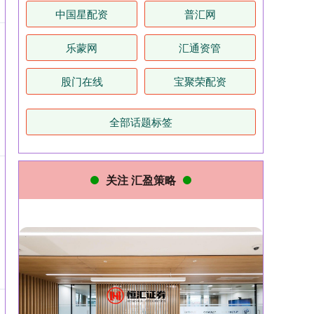
中国星配资
普汇网
乐蒙网
汇通资管
股门在线
宝聚荣配资
全部话题标签
关注 汇盈策略