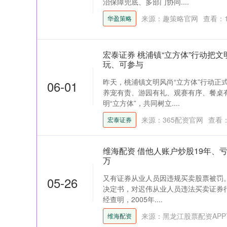
治保障兜底、多部门协同....
来源：趣策略官网
查看：
华盈策略
宏泰证券 桃浦镇“立方体”行动把
玩、可参与
昨天，桃浦镇文明风尚“立方体”行动正
06-01
养宠有责、游园有礼、观赛有序、餐桌
明“立方体”，共同树立....
来源：365配资官网
查看
宏泰证券
维海配资 借他人账户炒股19年、亏
万
又有证券从业人员因违规买卖股票被罚。
05-26
决定书，对迟伟从业人员违法买卖证券
经查明，2005年....
来源：黑龙江股票配资APP
维海配资