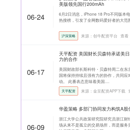
美版领先国行200mAh
6月2日消息，iPhone 18 Pro不
06-24
热搜榜，引发了全网数码爱好者的大范围热议。 
来源：创牛配资平台
查看
沪深策略
天平配资 美国财长贝森特承诺美
力的合作
美国财政部长斯科特・贝森特周二在东
06-17
国将保持持续且强有力的协作，共同应
动。 此番表态意味着美国....
来源：金呈配资APP下载
天平配资
华盈策略 多部门协同发力构筑A股
浙江大学公共政策研究院研究员浙江财
06-09
场从来不是孤立的交易场所，而是服务