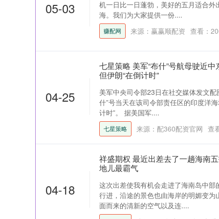
05-03
机一日比一日蓬勃，美好的五月适合外
海。我们为大家提供一份....
来源：赢赢顺配资
查看：
20
赚配网
七星策略 美军“布什”号航母驶近
但伊朗“在倒计时”
美军中央司令部23日在社交媒体发文配
04-25
什”号当天在该司令部责任区的印度洋海
计时”。 据美国军....
来源：配360配资官网
查
七星策略
祥盛期权 最近出差去了一趟海南
地儿最霸气
这次出差使我有机会走进了海南岛中部
04-18
行进，沿途的景色也由海岸的明媚变为
面而来的清新的空气以及连....