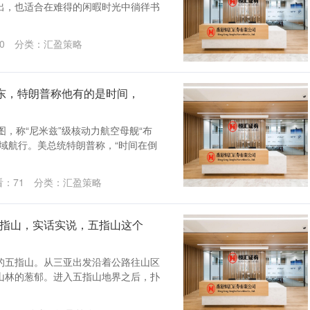
出，也适合在难得的闲暇时光中徜徉书
0
分类：
汇盈策略
中东，特朗普称他有的是时间，
图，称“尼米兹”级核动力航空母舰“布
域航行。美总统特朗普称，“时间在倒
看：
71
分类：
汇盈策略
五指山，实话实说，五指山这个
的五指山。从三亚出发沿着公路往山区
山林的葱郁。进入五指山地界之后，扑