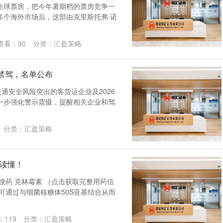
元全球票房，把今年暑期档的票房竞争一
及多个海外市场后，这部由克里斯托弗·诺
查看：
90
分类：
汇盈策略
生禁驾，名单公布
通安全风险突出的客货运企业及2026
一步强化警示震慑，提醒相关企业和驾
分类：
汇盈策略
文读懂！
搜药 克林霉素 （点击获取完整用药信
可通过与细菌核糖体50S亚基结合从而
：
119
分类：
汇盈策略