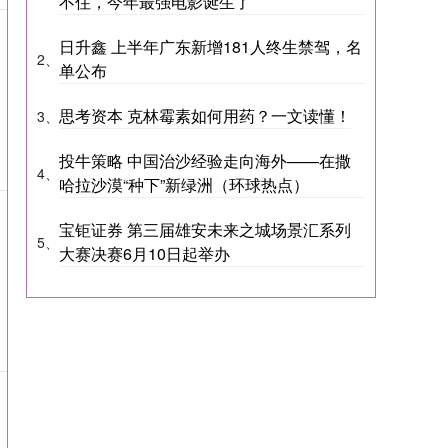
不住，今年最强电影诞生了
日升鑫 上半年广东新增181人终生禁驾，名
2、
单公布
思考资本 克林霉素如何用药？一文读懂！
3、
投牛策略 中国治沙经验走向海外——在撒
4、
哈拉沙漠“种下”新绿洲（环球热点）
宝钜证券 第三届雄安未来之城场景汇系列
5、
大赛决赛6月10日起举办