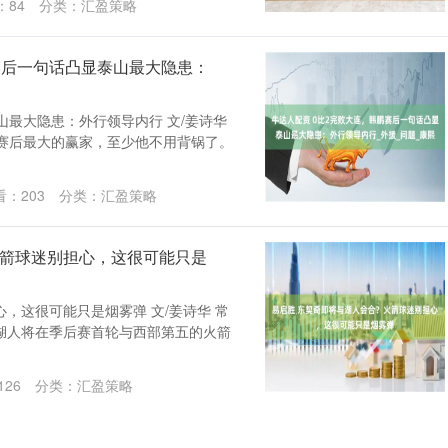
：
84
分类：
汇盈策略
赛后一句话凸显泰山最大隐患：
山最大隐患：外行领导内行 文/姜诗华
了赛后最大的赢家，至少他不用背锅了。
看：
203
分类：
汇盈策略
火箭球迷别担心，这很可能只是
，这很可能只是烟雾弹 文/姜诗华 常
湖人将在季后赛首轮与西部第五的火箭
126
分类：
汇盈策略
股全面爆发，极大提振了市场整