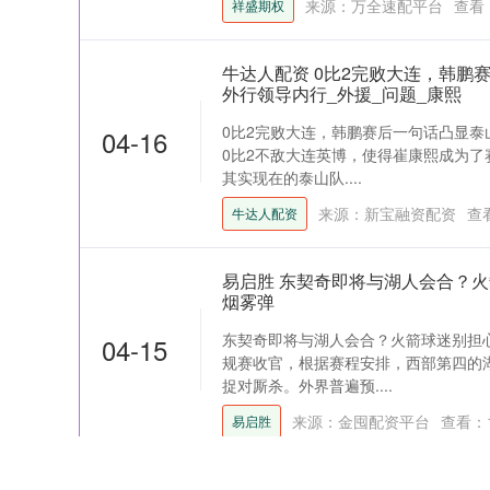
来源：万全速配平台
查看
祥盛期权
牛达人配资 0比2完败大连，韩鹏
外行领导内行_外援_问题_康熙
0比2完败大连，韩鹏赛后一句话凸显泰
04-16
0比2不敌大连英博，使得崔康熙成为
其实现在的泰山队....
来源：新宝融资配资
查
牛达人配资
易启胜 东契奇即将与湖人会合？
烟雾弹
东契奇即将与湖人会合？火箭球迷别担心
04-15
规赛收官，根据赛程安排，西部第四的
捉对厮杀。外界普遍预....
来源：金囤配资平台
查看：
易启胜
智慧财讯 和讯投顾李关琴：科技