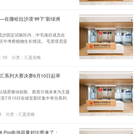
—在撒哈拉沙漠“种下”新绿洲
流沙固定试验区内，中毛项目成员合
区中考察植物生长情况。 毛里塔尼亚
：
55
分类：
汇盈策略
汇系列大赛决赛6月10日起举
，以场景驱动创新、新质引领未来为主题
日至7月10日在雄安新区集中举办系列
9
分类：
汇盈策略
18 Pro电池容量对比图来了：