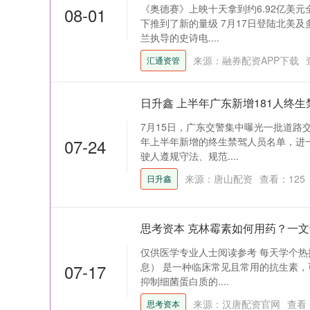
《奥德赛》上映十天拿到约6.92亿美
08-01
下推到了新的量级 7月17日登陆北美
兰执导的史诗电....
来源：融券配资APP下载
汇通资管
日升鑫 上半年广东新增181人终
7月15日，广东交警集中曝光一批道路交
07-24
年上半年新增的终生禁驾人员名单，进
驶人遵规守法、规范....
来源：唐山配资
查看：
125
日升鑫
思考资本 克林霉素如何用药？一
仅供医学专业人士阅读参考 每天学个热
07-17
息） 是一种临床常见且常用的抗生素，
抑制细菌蛋白质的....
来源：汉唐配资官网
查看
思考资本