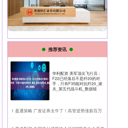
推荐资讯
华利配资 美军顶尖飞行员：
F22已经落后不是歼20的对
手，只有F35能对抗歼20_谢
夫_第五代战斗机_数据链
​盈通策略 广发证券太牛了！高管逆势涨薪百万
1