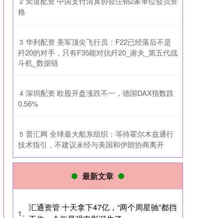
​奕道配资 中国支付清算协会注销2家单位会员资
2
格
​华利配资 美军顶尖飞行员：F22已经落后不是
3
歼20的对手，只有F35能对抗歼20_谢夫_第五代战
斗机_数据链
​深圳配资 欧股开盘涨跌不一，德国DAX指数跌
4
0.56%
​普汇网 全球最大船东组织：等待霍尔木兹通行
5
技术指引，不建议未经与美国和伊朗协商离开
最新文章
汇通资管 十天拿下47亿，“两个周星驰”都挡
1、