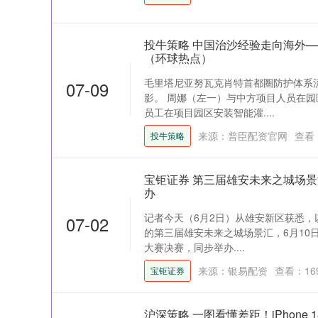
投牛策略 中国治沙经验走向海外—
（环球热点）
毛里塔尼亚努瓦克肖特首都圈防护体系
07-09
影。 周娜（左一）与中方项目人员在园
员工在项目园区安装智能灌....
来源：普臣配资官网
查看
投牛策略
宝钜证券 第三届雄安未来之城场景
办
记者今天（6月2日）从雄安新区获悉
07-02
的第三届雄安未来之城场景汇，6月10
大赛决赛，同步举办....
来源：银易配资
查看：
16
宝钜证券
沪深策略 一图看懂差距！iPhone 