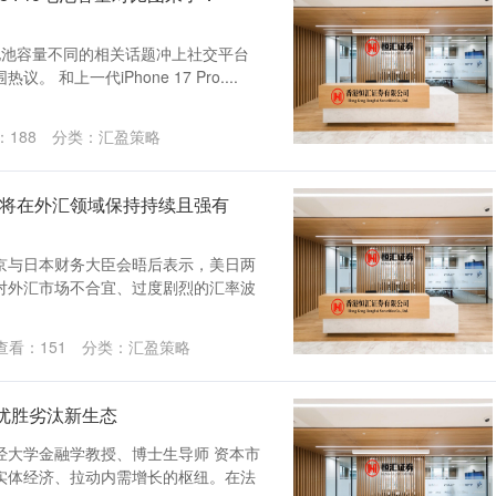
同版本电池容量不同的相关话题冲上社交平台
和上一代iPhone 17 Pro....
：
188
分类：
汇盈策略
日将在外汇领域保持持续且强有
京与日本财务大臣会晤后表示，美日两
对外汇市场不合宜、过度剧烈的汇率波
查看：
151
分类：
汇盈策略
优胜劣汰新生态
经大学金融学教授、博士生导师 资本市
实体经济、拉动内需增长的枢纽。在法