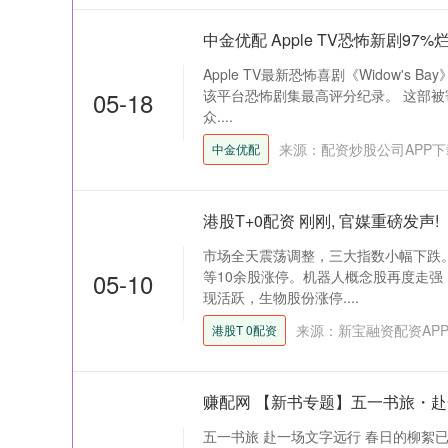
中金优配 Apple TV恐怖新剧9
Apple TV最新恐怖喜剧《Widow's
05-18
该平台恐怖剧集最高评分纪录。 这部
众....
来源：配资炒股公司APP下
中金优配
港股T+0配资 刚刚, 官媒重磅发声!
市场全天震荡调整，三大指数小幅下跌
05-10
等10余股涨停。机器人概念股再度走
现活跃，生物股份涨停....
来源：新宝融资配资AP
港股T 0配资
赚配网 【新书专题】五一书旅・
五一书旅 赴一场文字远行 春日的柳絮