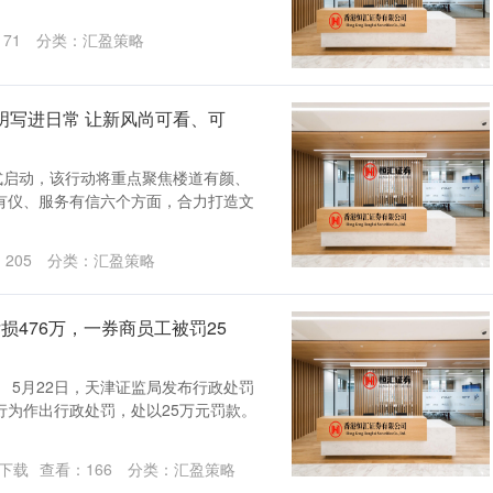
171
分类：
汇盈策略
文明写进日常 让新风尚可看、可
式启动，该行动将重点聚焦楼道有颜、
有仪、服务有信六个方面，合力打造文
：
205
分类：
汇盈策略
损476万，一券商员工被罚25
 5月22日，天津证监局发布行政处罚
行为作出行政处罚，处以25万元罚款。
下载
查看：
166
分类：
汇盈策略