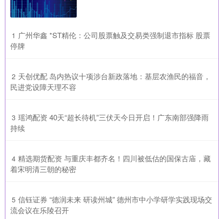
​广州华鑫 *ST精伦：公司股票触及交易类强制退市指标 股票
1
停牌
​天创优配 岛内热议十项涉台新政落地：基层农渔民的福音，
2
民进党设障天理不容
​瑶鸿配资 40天“超长待机”三伏天今日开启！广东南部强降雨
3
持续
​精选期货配资 与重庆丰都齐名！四川被低估的国保古庙，藏
4
着宋明清三朝的秘密
​信钰证券 “德润未来 研读州城” 德州市中小学研学实践现场交
5
流会议在乐陵召开