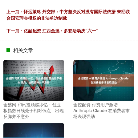
上一篇：
怀远策略 外交部：中方坚决反对没有国际法依据 未经联
合国安理会授权的非法单边制裁
下一篇：
亿融配资 江西金溪：多彩活动庆“六一”
相关文章
金盛网 和讯投顾赵冰忆：创业
金控配资 付费用户激增
板指数日线处于相对低点，出现
Anthropic Claude 在消费者市
反弹并不意外
场表现强劲