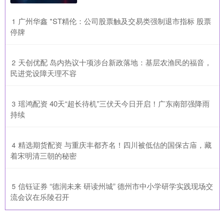
​广州华鑫 *ST精伦：公司股票触及交易类强制退市指标 股票
1
停牌
​天创优配 岛内热议十项涉台新政落地：基层农渔民的福音，
2
民进党设障天理不容
​瑶鸿配资 40天“超长待机”三伏天今日开启！广东南部强降雨
3
持续
​精选期货配资 与重庆丰都齐名！四川被低估的国保古庙，藏
4
着宋明清三朝的秘密
​信钰证券 “德润未来 研读州城” 德州市中小学研学实践现场交
5
流会议在乐陵召开