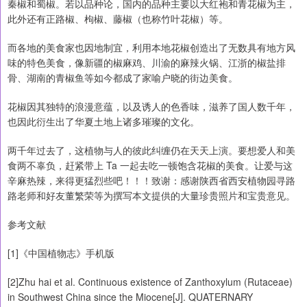
秦椒和蜀椒。若以品种论，国内的品种主要以大红袍和青花椒为主，
此外还有正路椒、枸椒、藤椒（也称竹叶花椒）等。
而各地的美食家也因地制宜，利用本地花椒创造出了无数具有地方风
味的特色美食，像新疆的椒麻鸡、川渝的麻辣火锅、江浙的椒盐排
骨、湖南的青椒鱼等如今都成了家喻户晓的街边美食。
花椒因其独特的浪漫意蕴，以及诱人的色香味，滋养了国人数千年，
也因此衍生出了华夏土地上诸多璀璨的文化。
两千年过去了，这植物与人的彼此纠缠仍在天天上演。要想爱人和美
食两不辜负，赶紧带上 Ta 一起去吃一顿饱含花椒的美食。让爱与这
辛麻热辣，来得更猛烈些吧！！！致谢：感谢陕西省西安植物园寻路
路老师和好友董繁荣等为撰写本文提供的大量珍贵照片和宝贵意见。
参考文献
[1]《中国植物志》手机版
[2]Zhu hai et al. Continuous existence of Zanthoxylum (Rutaceae)
in Southwest China since the Miocene[J]. QUATERNARY