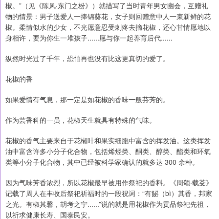
椒。”（见《陈风·东门之枌》）就描写了当时青年男女幽会，互赠礼
物的情景：男子送爱人一捧锦葵花，女子则回赠意中人一束新鲜的花
椒。柔情似水的少女，不光愿意忍受刺疼去摘花椒，还心甘情愿地以
身相许，要为你生一堆孩子......愿与你一起养育后代......
纵然时光过了千年，恐怕再也没有比这更真切的爱了。
花椒的香
如果爱情有气息，那一定是如花椒的香味一般芬芳的。
作为芸香科的一员，花椒天生就具有特殊的气味。
花椒的香气主要来自于花椒叶和果实细胞中富含的挥发油。这类挥发
油中富含许多小分子化合物，包括烯烃类、酮类、醇类、酯类和环氧
类等小分子化合物，其中已经被科学家确认的就多达 300 余种。
因为气味芳香浓烈，所以花椒最早被用作祭祀的香料。《周颂·载芟》
记载了周人在丰收后祭祀祈福时的一段祝词：“有飶（bì）其香，邦家
之光。有椒其馨，胡考之宁......”说的就是用花椒作为贡品祭祀先祖，
以祈求健康长寿、国泰民安。