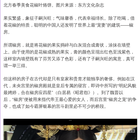
北方春季美食花椒叶烙饼。图片来源：东方文化杂志
果实繁盛，象征子嗣兴旺；气味馨香，代表幸福绵长。除了吃喝，借
着花椒的特质，聪明的中国人还发明了世界上最“宠妻”的建筑——椒
房。
所谓椒房，就是将花椒的果实捣碎与白灰混合成膏状，涂抹在墙壁
上。由于使用的是花椒成熟的果实，膏的颜色呈现出红色至浅紫色，
这样室内墙壁既有了芬芳又添了色彩，还有了子嗣兴旺的寓意，真可
谓一举三得。
但这样的房子在古代却是只有皇家和贵胄才能独享的奢侈。例如在汉
代，未央宫里的椒房殿就是皇后专属的寝宫，即诗中所写的“明妃风貌
最娉婷，合在椒房应四星”（白居易《昭君怨》）。到了魏晋以
后，“椒房”便被用来指代帝王最心爱的女人，而后宫里“椒房之宠”的争
夺，也成了如今霸屏银幕的宫斗剧里必不可少的桥段。