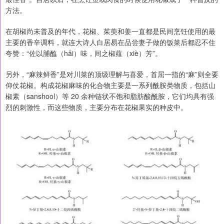
方法。
在胡椒尚未普及的年代，花椒、茱萸和姜一直都是民间烹饪使用的最
主要的香辛调料，就连大诗人白居易在品尝妻子做的饭菜后都忍不住
夸赞：“佐以脯醢（hǎi）味，间之椒薤（xiè）芳”。
另外，“麻辣鲜香”是对川菜的顶级理解与喜爱，首屈一指的“麻”则全要
仰仗花椒。构成花椒麻味的化合物主要是一系列酰胺类物质，包括山
椒素（sanshool）等 20 余种链状不饱和脂肪酸酰胺，它们均具有强
烈的刺激性，而这些物质，主要分布在花椒果实的种皮中。