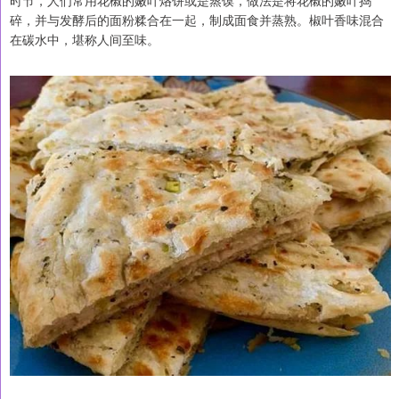
时节，人们常用花椒的嫩叶烙饼或是蒸馍，做法是将花椒的嫩叶捣
碎，并与发酵后的面粉糅合在一起，制成面食并蒸熟。椒叶香味混合
在碳水中，堪称人间至味。