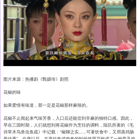
图片来源：热播剧《甄嬛传》剧照
花椒的味
如果爱情有味道，那一定是花椒那样麻辣的。
花椒不止闻起来气味芳香，入口后还能尝到辛麻的独特口感。因此，
早在三国时期，人们就想到将花椒作为烹饪的调料，陆玑所著的《毛
诗草木鸟兽虫鱼疏》中记载：“椒聊之实......可著饮食中，又用蒸鸡肠
最佳香”。自唐以后，在烹饪鱼或肉食的时候使用花椒成了一种普及的