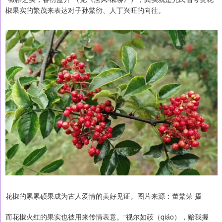
椒果实的繁茂来表达对子孙繁衍、人丁兴旺的向往。
花椒的累累硕果成为古人爱情的美好见证。图片来源：董繁荣 摄
而花椒火红的果实也被用来传情表意。“视尔如荍（qiáo），贻我握