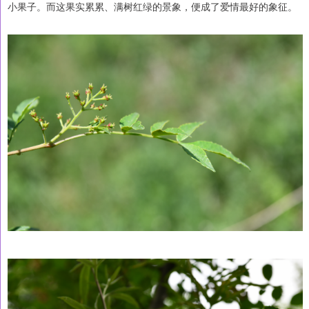
小果子。而这果实累累、满树红绿的景象，便成了爱情最好的象征。