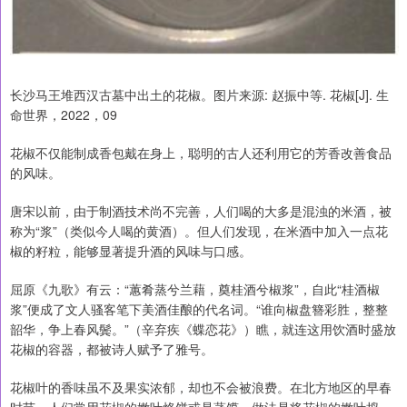
长沙马王堆西汉古墓中出土的花椒。图片来源: 赵振中等. 花椒[J]. 生
命世界，2022，09
花椒不仅能制成香包戴在身上，聪明的古人还利用它的芳香改善食品
的风味。
唐宋以前，由于制酒技术尚不完善，人们喝的大多是混浊的米酒，被
称为“浆”（类似今人喝的黄酒）。但人们发现，在米酒中加入一点花
椒的籽粒，能够显著提升酒的风味与口感。
屈原《九歌》有云：“蕙肴蒸兮兰藉，奠桂酒兮椒浆”，自此“桂酒椒
浆”便成了文人骚客笔下美酒佳酿的代名词。“谁向椒盘簪彩胜，整整
韶华，争上春风鬓。”（辛弃疾《蝶恋花》）瞧，就连这用饮酒时盛放
花椒的容器，都被诗人赋予了雅号。
花椒叶的香味虽不及果实浓郁，却也不会被浪费。在北方地区的早春