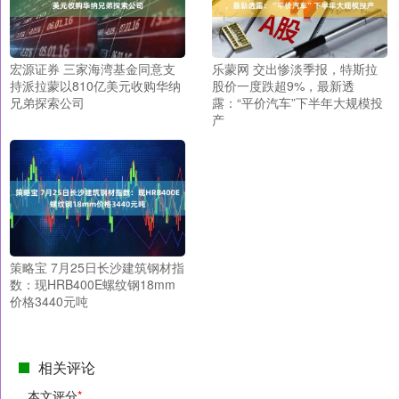
宏源证券 三家海湾基金同意支
乐蒙网 交出惨淡季报，特斯拉
持派拉蒙以810亿美元收购华纳
股价一度跌超9%，最新透
兄弟探索公司
露：“平价汽车”下半年大规模投
产
策略宝 7月25日长沙建筑钢材指
数：现HRB400E螺纹钢18mm
价格3440元吨
相关评论
本文评分
*