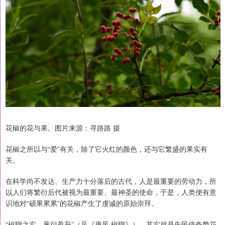
花椒的花与果。图片来源：寻路路 摄
花椒之所以与“爱”有关，除了它火红的颜色，还与它繁盛的果实有
关。
在科学尚不发达、生产力十分落后的古代，人是最重要的劳动力，所
以人们将繁衍后代被视为最重要、最神圣的使命，于是，人类便有意
识地对“硕果累累”的花椒产生了虔诚的原始崇拜。
“椒聊之实，蕃衍盈升”（见《唐风·椒聊》），其实就是先民借夸赞花