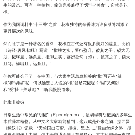
生的常态。可有一种植物，偏偏完美兼得了“爱”与“美食”，它就是花
椒。
作为我国调料中“十三香”之首，花椒独特的辛香味为许多菜肴增添了
更具层次的风味。
然而除了是一种著名的香料，花椒在古代还有很多美好的蕴意。比如
《诗经·唐风·椒聊》写道：“椒聊之实，蕃衍盈升。彼其之子，硕大无
朋。椒聊且，远条且。椒聊之实，蕃衍盈匊（cū）。彼其之子，硕大
且笃。椒聊且，远条且。”
但你可能会问了，在中国，与大家生活息息相关的“椒”可还有“辣
椒”和“胡椒”呢，何以确定古人说的“椒”就是花椒呢？“椒”又何以
和“爱”扯上关系呢？且听我慢慢道来。
此椒非彼椒
日常生活中常见的“胡椒”（Piper nigrum），是胡椒科胡椒属的多年生
木质藤本植物。从中文名大家就能猜到，这八成是外来之物。据西晋
《续汉书》记载：“天竺国出石蜜、胡椒、黑盐......”经由丝绸之路，胡
椒自西域传入中国。但由于交通不便且产量稀少，在古代胡椒一直都