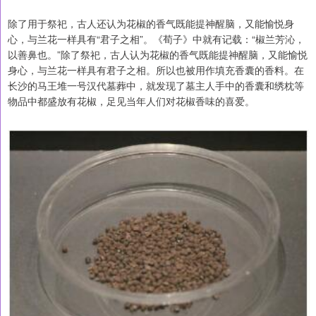
除了用于祭祀，古人还认为花椒的香气既能提神醒脑，又能愉悦身
心，与兰花一样具有“君子之相”。《荀子》中就有记载：“椒兰芳沁，
以善鼻也。”除了祭祀，古人认为花椒的香气既能提神醒脑，又能愉悦
身心，与兰花一样具有君子之相。所以也被用作填充香囊的香料。在
长沙的马王堆一号汉代墓葬中，就发现了墓主人手中的香囊和绣枕等
物品中都盛放有花椒，足见当年人们对花椒香味的喜爱。