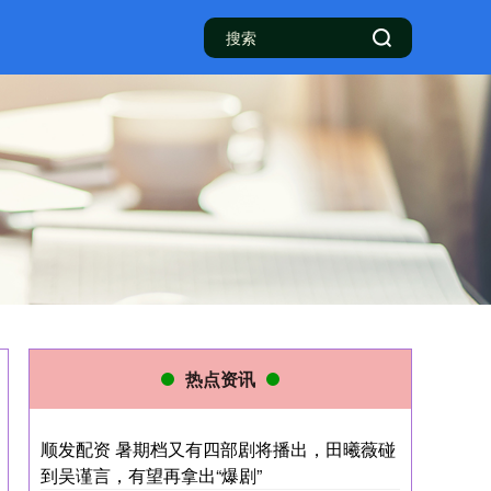
热点资讯
顺发配资 暑期档又有四部剧将播出，田曦薇碰
到吴谨言，有望再拿出“爆剧”