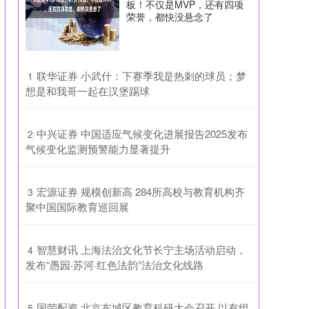
板！不仅是MVP，还有四项
荣誉，都快没悬念了
​联华证券 小武什：下赛季我是热刺的球员；梦
1
想是和我哥一起在汉堡踢球
​中兴证券 中国适应气候变化进展报告2025发布
2
气候变化监测预警能力显著提升
​宏源证券 规模创新高 284所高校与教育机构齐
3
聚中国国际教育巡回展
​智慧财讯 上海法治文化节长宁主场活动启动，
4
发布“愚园·苏河·红色法韵”法治文化线路
​国荣配资 北京东城区教育科研大会召开 以有组
5