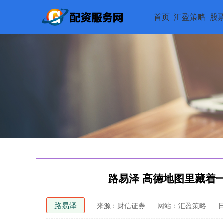
首页
汇盈策略
股
路易泽 高德地图里藏着一
路易泽
来源：财信证券
网站：汇盈策略
日