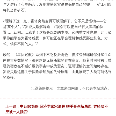
与之进行了心灵融合，发现霍塔其实是在保护自己的卵——矿工们误
将其当作矿石。
\"理解了这一点，霍塔突然变得可以理解了。它不只是怪物——它
是'某个人'，\"罗登贝瑞解释道，\"观众可以把自己代入霍塔的位
置……认同……感受！这就是戏剧的本质。它的重要性也在于此：如
果你能学会为霍塔感受，你可能正在学会理解和感受那些肤色、方
式、信仰不同的人。\"
诚然，《星际迷航》系列中不乏反派角色，但罗登贝瑞确保外星生命
体在大多数情况下都有超越无脑杀戮的存在意义。随着时间推移，曾
经的宿敌在不断扩展的宇宙中成为盟友，证明理解的空间始终存在。
罗登贝瑞这部关于探险者船员的先锋剧集，由此展现了人类可能达到
的模样。
汇盈策略提示：文章来自网络，不代表本站观点。
上一篇：
中证50策略 经济学家宋清辉 联手开创新局面, 娃哈哈不
应被一人独吞!