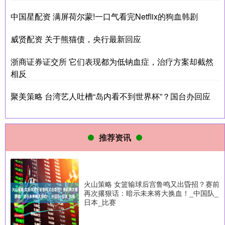
中国星配资 满屏荷尔蒙!一口气看完Netflix的狗血韩剧
威贤配资 关于熊猫债，央行最新回应
浙商证券证交所 它们表现都为低钠血症，治疗方案却截然
相反
聚美策略 台湾艺人吐槽“岛内看不到世界杯”？国台办回应
推荐资讯
火山策略 女篮输球后宫鲁鸣又出昏招？赛前
再次撂狠话：暗示未来将大换血！_中国队_
日本_比赛