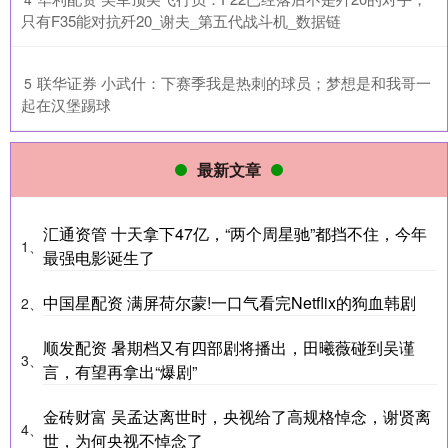
只有F35能对抗歼20_谢夫_第五代战斗机_数据链
​联华证券 小武什：下赛季我是热刺的球员；梦想是和我哥一
5
起在汉堡踢球
最新文章
汇通资管 十天拿下47亿，“两个周星驰”都挡不住，今年
1、
最强电影诞生了
中国星配资 满屏荷尔蒙!一口气看完Netflix的狗血韩剧
2、
顺发配资 暑期档又有四部剧将播出，田曦薇碰到吴谨
3、
言，有望再拿出“爆剧”
金砖财富 吴孟达离世时，央视给了高规格悼念，谢贤离
4、
世，为何央视不悼念了