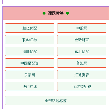
话题标签
胜亿优配
中股网
联华证券
金砖财富
海顺优配
嘉汇优配
中国星配资
普汇网
乐蒙网
汇通资管
股门在线
宝聚荣配资
全部话题标签