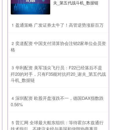
夫_第五代战斗机_数据链
​盈通策略 广发证券太牛了！高管逆势涨薪百万
1
​奕道配资 中国支付清算协会注销2家单位会员资
2
格
​华利配资 美军顶尖飞行员：F22已经落后不是
3
歼20的对手，只有F35能对抗歼20_谢夫_第五代战
斗机_数据链
​深圳配资 欧股开盘涨跌不一，德国DAX指数跌
4
0.56%
​普汇网 全球最大船东组织：等待霍尔木兹通行
5
技术指引，不建议未经与美国和伊朗协商离开