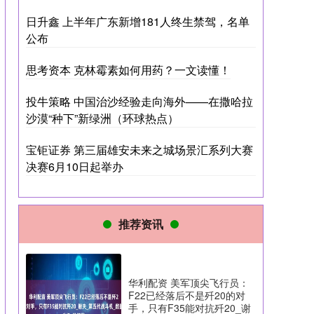
日升鑫 上半年广东新增181人终生禁驾，名单
公布
思考资本 克林霉素如何用药？一文读懂！
投牛策略 中国治沙经验走向海外——在撒哈拉
沙漠“种下”新绿洲（环球热点）
宝钜证券 第三届雄安未来之城场景汇系列大赛
决赛6月10日起举办
推荐资讯
华利配资 美军顶尖飞行员：
F22已经落后不是歼20的对
手，只有F35能对抗歼20_谢