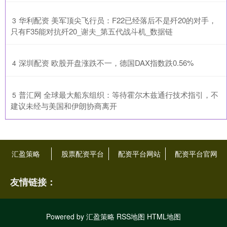
​华利配资 美军顶尖飞行员：F22已经落后不是歼20的对手，
3
只有F35能对抗歼20_谢夫_第五代战斗机_数据链
​深圳配资 欧股开盘涨跌不一，德国DAX指数跌0.56%
4
​普汇网 全球最大船东组织：等待霍尔木兹通行技术指引，不
5
建议未经与美国和伊朗协商离开
汇盈策略
股票配资平台
配资平台网站
配资平台官网
友情链接：
Powered by
汇盈策略
RSS地图
HTML地图