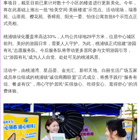
事项目，截至目前已累计对数十个小区的楼道进行更新美化。今年，
将在此基础上推出一批“绘美空间·美丽楼道”示范点。活动现场，瑞香
苑、山茶苑、樱花苑、香樟苑、阳光一委、怡佳公寓首批6个示范点正
式亮相。
桃浦镇绿化覆盖率高达33%，人均公共绿地29平方米，位居中心城区
前列。美好的游园日常，需要人人守护。为此，桃浦镇正式组建“游园
有礼”志愿服务队。今后服务队将带动更多居民参与文明游园引导，
让“游园有礼”成为人人自觉、处处可见的桃浦风景。
活动中，由桃浦湾、星品荟、金光汇、新邻天地、白丽生活广场五家
成员单位组成的桃浦镇“诚信商圈联盟”正式成立，将携手践行“服务有
信、餐桌有仪”，用心守护居民“买得放心、吃得安心、逛得舒心”的消
费体验。