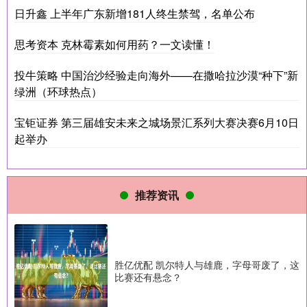
日升鑫 上半年广东新增181人终生禁驾，名单公布
思考资本 克林霉素如何用药？一文读懂！
投牛策略 中国治沙经验走向海外——在撒哈拉沙漠“种下”新
绿洲（环球热点）
宝钜证券 第三届雄安未来之城场景汇系列大赛决赛6月10日
起举办
推荐资讯
胜亿优配 凯尔特人与雄鹿，字母哥废了，这
比赛还有悬念？