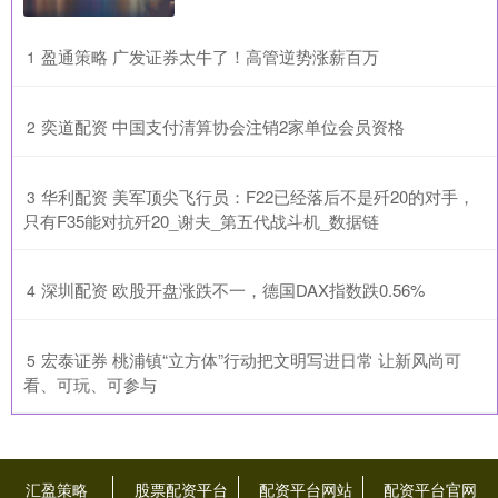
​盈通策略 广发证券太牛了！高管逆势涨薪百万
1
​奕道配资 中国支付清算协会注销2家单位会员资格
2
​华利配资 美军顶尖飞行员：F22已经落后不是歼20的对手，
3
只有F35能对抗歼20_谢夫_第五代战斗机_数据链
​深圳配资 欧股开盘涨跌不一，德国DAX指数跌0.56%
4
​宏泰证券 桃浦镇“立方体”行动把文明写进日常 让新风尚可
5
看、可玩、可参与
汇盈策略
股票配资平台
配资平台网站
配资平台官网