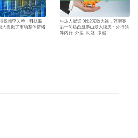
和讯投顾李关琴：科技股
牛达人配资 0比2完败大连，韩鹏赛
极大提振了市场整体情绪
后一句话凸显泰山最大隐患：外行领
导内行_外援_问题_康熙