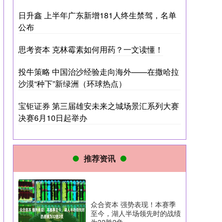
日升鑫 上半年广东新增181人终生禁驾，名单
公布
思考资本 克林霉素如何用药？一文读懂！
投牛策略 中国治沙经验走向海外——在撒哈拉
沙漠“种下”新绿洲（环球热点）
宝钜证券 第三届雄安未来之城场景汇系列大赛
决赛6月10日起举办
推荐资讯
众合资本 强势表现！本赛季
至今，湖人半场领先时的战绩