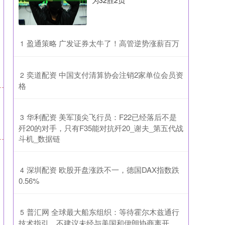
为32胜2负
​盈通策略 广发证券太牛了！高管逆势涨薪百万
1
​奕道配资 中国支付清算协会注销2家单位会员资
2
格
​华利配资 美军顶尖飞行员：F22已经落后不是
3
歼20的对手，只有F35能对抗歼20_谢夫_第五代战
斗机_数据链
​深圳配资 欧股开盘涨跌不一，德国DAX指数跌
4
0.56%
​普汇网 全球最大船东组织：等待霍尔木兹通行
5
技术指引，不建议未经与美国和伊朗协商离开