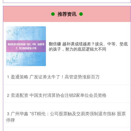
推荐资讯
翻倍赚 越补课成绩越差？拔尖、中等、垫底
的孩子，努力的底层逻辑大不同
​盈通策略 广发证券太牛了！高管逆势涨薪百万
1
​奕道配资 中国支付清算协会注销2家单位会员资格
2
​广州华鑫 *ST精伦：公司股票触及交易类强制退市指标 股票
3
停牌