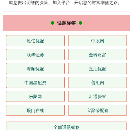
助您做出明智的决策。加入平台，开启您的财富增值之路。
话题标签
胜亿优配
中股网
联华证券
金砖财富
海顺优配
嘉汇优配
中国星配资
普汇网
乐蒙网
汇通资管
股门在线
宝聚荣配资
全部话题标签