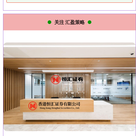
关注 汇盈策略