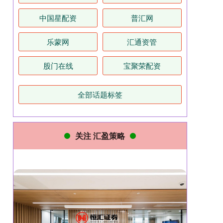
中国星配资
普汇网
乐蒙网
汇通资管
股门在线
宝聚荣配资
全部话题标签
关注 汇盈策略