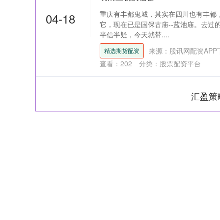
重庆有丰都鬼城，其实在四川也有丰都，
04-18
它，现在已是国保古庙--蓝池庙。去过
半信半疑，今天就带....
来源：股讯网配资APP
精选期货配资
查看：
202
分类：
股票配资平台
汇盈策