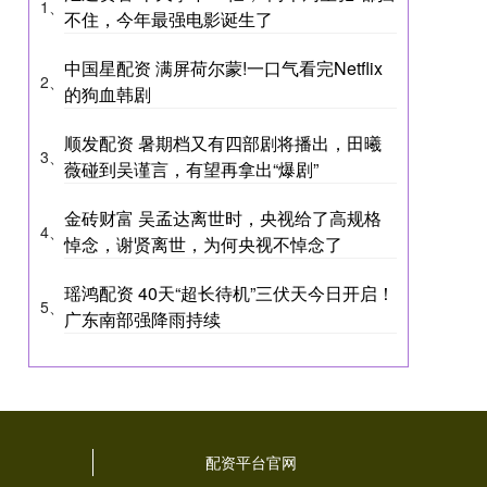
1、
不住，今年最强电影诞生了
中国星配资 满屏荷尔蒙!一口气看完Netflix
2、
的狗血韩剧
顺发配资 暑期档又有四部剧将播出，田曦
3、
薇碰到吴谨言，有望再拿出“爆剧”
金砖财富 吴孟达离世时，央视给了高规格
4、
悼念，谢贤离世，为何央视不悼念了
瑶鸿配资 40天“超长待机”三伏天今日开启！
5、
广东南部强降雨持续
配资平台官网