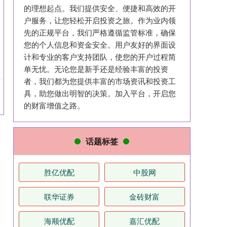
的理想起点。我们提供安全、便捷和高效的开
户服务，让您轻松开启投资之旅。作为业内领
先的正规平台，我们严格遵循监管标准，确保
您的个人信息和资金安全。用户友好的界面设
计和专业的客户支持团队，使您的开户过程简
单无忧。无论您是新手还是经验丰富的投资
者，我们都为您提供丰富的市场资讯和投资工
具，助您做出明智的决策。加入平台，开启您
的财富增值之路。
话题标签
胜亿优配
中股网
联华证券
金砖财富
海顺优配
嘉汇优配