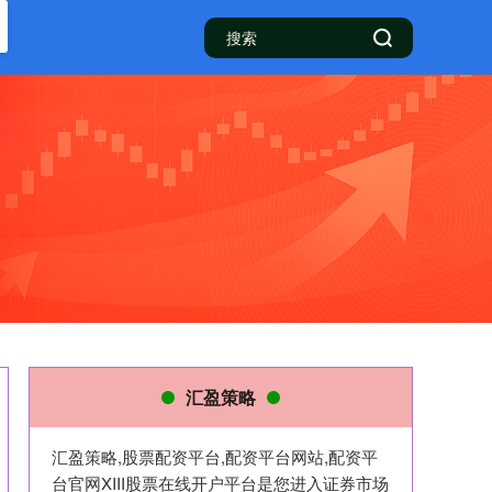
汇盈策略
汇盈策略,股票配资平台,配资平台网站,配资平
台官网XIII‌股票在线开户平台是您进入证券市场