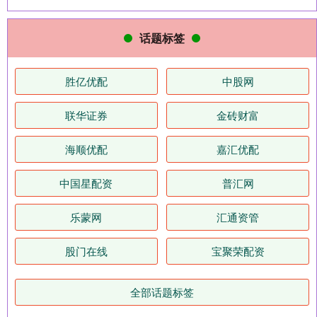
话题标签
胜亿优配
中股网
联华证券
金砖财富
海顺优配
嘉汇优配
中国星配资
普汇网
乐蒙网
汇通资管
股门在线
宝聚荣配资
全部话题标签