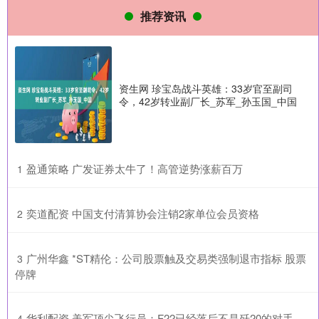
推荐资讯
资生网 珍宝岛战斗英雄：33岁官至副司
令，42岁转业副厂长_苏军_孙玉国_中国
​盈通策略 广发证券太牛了！高管逆势涨薪百万
1
​奕道配资 中国支付清算协会注销2家单位会员资格
2
​广州华鑫 *ST精伦：公司股票触及交易类强制退市指标 股票
3
停牌
​华利配资 美军顶尖飞行员：F22已经落后不是歼20的对手，
4