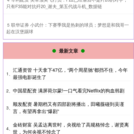
只有F35能对抗歼20_谢夫_第五代战斗机_数据链
​联华证券 小武什：下赛季我是热刺的球员；梦想是和我哥一
5
起在汉堡踢球
最新文章
汇通资管 十天拿下47亿，“两个周星驰”都挡不住，今年
1、
最强电影诞生了
中国星配资 满屏荷尔蒙!一口气看完Netflix的狗血韩剧
2、
顺发配资 暑期档又有四部剧将播出，田曦薇碰到吴谨
3、
言，有望再拿出“爆剧”
金砖财富 吴孟达离世时，央视给了高规格悼念，谢贤离
4、
世，为何央视不悼念了