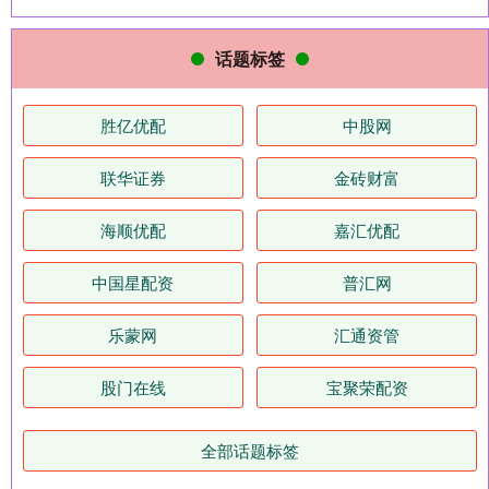
话题标签
胜亿优配
中股网
联华证券
金砖财富
海顺优配
嘉汇优配
中国星配资
普汇网
乐蒙网
汇通资管
股门在线
宝聚荣配资
全部话题标签