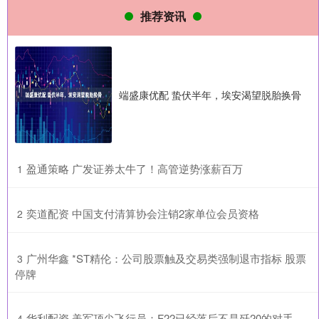
推荐资讯
端盛康优配 蛰伏半年，埃安渴望脱胎换骨
​盈通策略 广发证券太牛了！高管逆势涨薪百万
1
​奕道配资 中国支付清算协会注销2家单位会员资格
2
​广州华鑫 *ST精伦：公司股票触及交易类强制退市指标 股票
3
停牌
​华利配资 美军顶尖飞行员：F22已经落后不是歼20的对手，
4