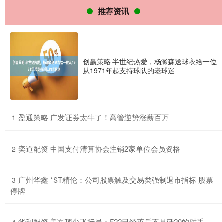
推荐资讯
创赢策略 半世纪热爱，杨瀚森送球衣给一位
从1971年起支持球队的老球迷
​盈通策略 广发证券太牛了！高管逆势涨薪百万
1
​奕道配资 中国支付清算协会注销2家单位会员资格
2
​广州华鑫 *ST精伦：公司股票触及交易类强制退市指标 股票
3
停牌
​华利配资 美军顶尖飞行员：F22已经落后不是歼20的对手，
4