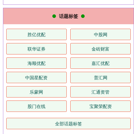
话题标签
胜亿优配
中股网
联华证券
金砖财富
海顺优配
嘉汇优配
中国星配资
普汇网
乐蒙网
汇通资管
股门在线
宝聚荣配资
全部话题标签