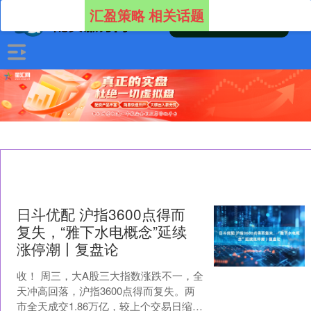
汇盈策略 相关话题
日斗优配 沪指3600点得而
复失，“雅下水电概念”延续
涨停潮丨复盘论
收！ 周三，大A股三大指数涨跌不一，全
天冲高回落，沪指3600点得而复失。两
市全天成交1.86万亿，较上个交易日缩量