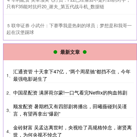
只有F35能对抗歼20_谢夫_第五代战斗机_数据链
​联华证券 小武什：下赛季我是热刺的球员；梦想是和我哥一
5
起在汉堡踢球
最新文章
汇通资管 十天拿下47亿，“两个周星驰”都挡不住，今年
1、
最强电影诞生了
中国星配资 满屏荷尔蒙!一口气看完Netflix的狗血韩剧
2、
顺发配资 暑期档又有四部剧将播出，田曦薇碰到吴谨
3、
言，有望再拿出“爆剧”
金砖财富 吴孟达离世时，央视给了高规格悼念，谢贤离
4、
世，为何央视不悼念了