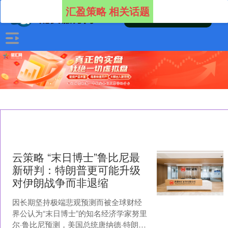
汇盈策略 相关话题
云策略 “末日博士”鲁比尼最
新研判：特朗普更可能升级
对伊朗战争而非退缩
因长期坚持极端悲观预测而被全球财经
界公认为“末日博士”的知名经济学家努里
尔·鲁比尼预测，美国总统唐纳德·特朗普