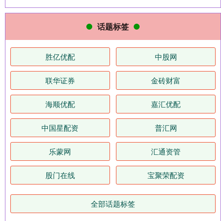
话题标签
胜亿优配
中股网
联华证券
金砖财富
海顺优配
嘉汇优配
中国星配资
普汇网
乐蒙网
汇通资管
股门在线
宝聚荣配资
全部话题标签