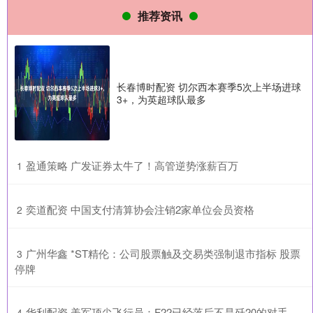
推荐资讯
长春博时配资 切尔西本赛季5次上半场进球
3+，为英超球队最多
​盈通策略 广发证券太牛了！高管逆势涨薪百万
1
​奕道配资 中国支付清算协会注销2家单位会员资格
2
​广州华鑫 *ST精伦：公司股票触及交易类强制退市指标 股票
3
停牌
​华利配资 美军顶尖飞行员：F22已经落后不是歼20的对手，
4