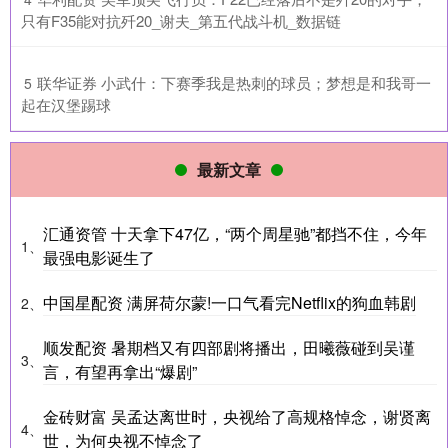
只有F35能对抗歼20_谢夫_第五代战斗机_数据链
​联华证券 小武什：下赛季我是热刺的球员；梦想是和我哥一
5
起在汉堡踢球
最新文章
汇通资管 十天拿下47亿，“两个周星驰”都挡不住，今年
1、
最强电影诞生了
中国星配资 满屏荷尔蒙!一口气看完Netflix的狗血韩剧
2、
顺发配资 暑期档又有四部剧将播出，田曦薇碰到吴谨
3、
言，有望再拿出“爆剧”
金砖财富 吴孟达离世时，央视给了高规格悼念，谢贤离
4、
世，为何央视不悼念了