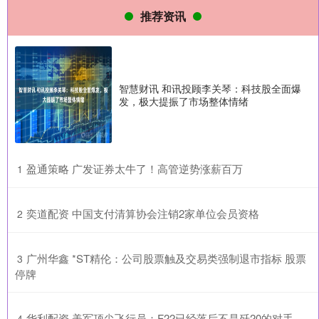
推荐资讯
智慧财讯 和讯投顾李关琴：科技股全面爆
发，极大提振了市场整体情绪
​盈通策略 广发证券太牛了！高管逆势涨薪百万
1
​奕道配资 中国支付清算协会注销2家单位会员资格
2
​广州华鑫 *ST精伦：公司股票触及交易类强制退市指标 股票
3
停牌
​华利配资 美军顶尖飞行员：F22已经落后不是歼20的对手，
4