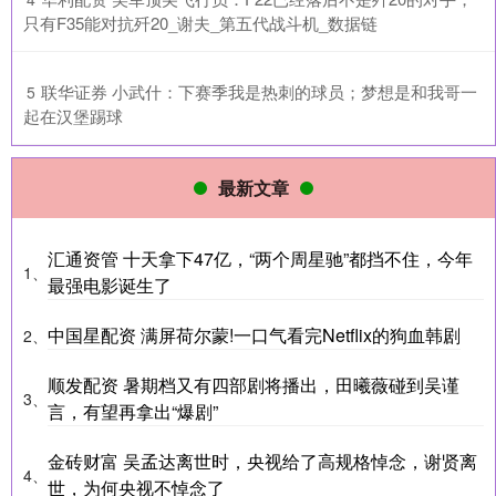
只有F35能对抗歼20_谢夫_第五代战斗机_数据链
​联华证券 小武什：下赛季我是热刺的球员；梦想是和我哥一
5
起在汉堡踢球
最新文章
汇通资管 十天拿下47亿，“两个周星驰”都挡不住，今年
1、
最强电影诞生了
中国星配资 满屏荷尔蒙!一口气看完Netflix的狗血韩剧
2、
顺发配资 暑期档又有四部剧将播出，田曦薇碰到吴谨
3、
言，有望再拿出“爆剧”
金砖财富 吴孟达离世时，央视给了高规格悼念，谢贤离
4、
世，为何央视不悼念了