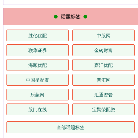
话题标签
胜亿优配
中股网
联华证券
金砖财富
海顺优配
嘉汇优配
中国星配资
普汇网
乐蒙网
汇通资管
股门在线
宝聚荣配资
全部话题标签