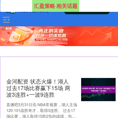
汇盈策略 相关话题
金河配资 状态火爆！湖人
过去17场比赛赢下15场 两
波3连胜+一波9连胜
直播吧3月31日讯 NBA常规赛，湖人主场
120-101战胜奇才，取得3连胜。 过去17
场比赛，湖人取得15胜2负的战绩，包括