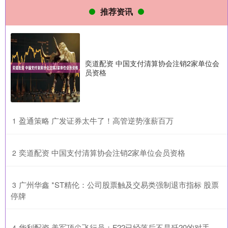
推荐资讯
奕道配资 中国支付清算协会注销2家单位会
员资格
​盈通策略 广发证券太牛了！高管逆势涨薪百万
1
​奕道配资 中国支付清算协会注销2家单位会员资格
2
​广州华鑫 *ST精伦：公司股票触及交易类强制退市指标 股票
3
停牌
​华利配资 美军顶尖飞行员：F22已经落后不是歼20的对手，
4