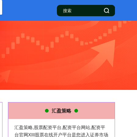
汇盈策略
汇盈策略,股票配资平台,配资平台网站,配资平
台官网XIII‌股票在线开户平台是您进入证券市场