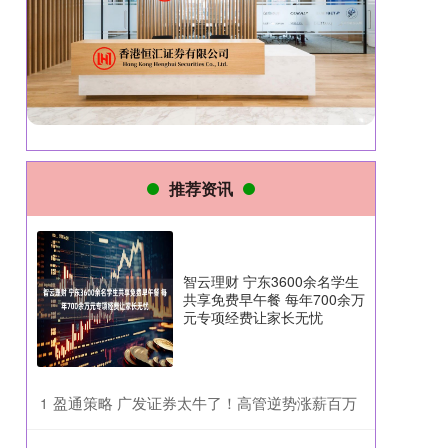
推荐资讯
智云理财 宁东3600余名学生
共享免费早午餐 每年700余万
元专项经费让家长无忧
​盈通策略 广发证券太牛了！高管逆势涨薪百万
1